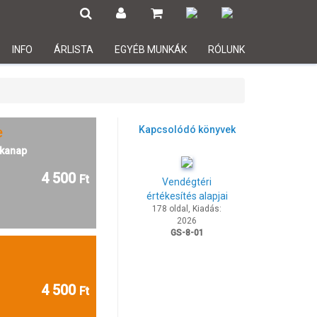
INFO
ÁRLISTA
EGYÉB MUNKÁK
RÓLUNK
e
Kapcsolódó könyvek
kanap
4 500
Ft
Vendégtéri
értékesítés alapjai
178 oldal, Kiadás:
2026
GS-8-01
4 500
Ft