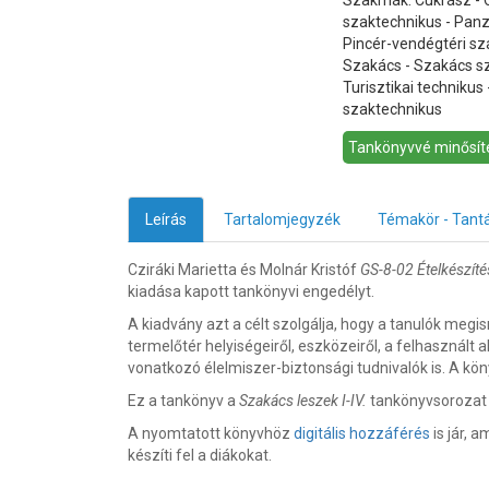
Szakmák: Cukrász - 
szaktechnikus - Panz
Pincér-vendégtéri s
Szakács - Szakács sz
Turisztikai technikus
szaktechnikus
Tankönyvvé minősíté
Leírás
Tartalomjegyzék
Témakör - Tant
Cziráki Marietta és Molnár Kristóf
GS-8-02 Ételkészíté
kiadása kapott tankönyvi engedélyt.
A kiadvány azt a célt szolgálja, hogy a tanulók megi
termelőtér helyiségeiről, eszközeiről, a felhasznált
vonatkozó élelmiszer-biztonsági tudnivalók is. A kön
Ez a tankönyv a
Szakács leszek I-IV.
tankönyvsorozat 
A nyomtatott könyvhöz
digitális hozzáférés
is jár, 
készíti fel a diákokat.