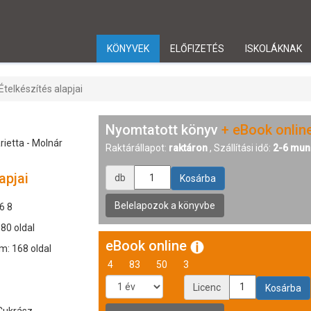
KÖNYVEK
ELŐFIZETÉS
ISKOLÁKNAK
Ételkészítés alapjai
Nyomtatott könyv
+ eBook onlin
rietta - Molnár
Raktárállapot:
raktáron
, Szállítási idő:
2-6 mun
apjai
db
6 8
180 oldal
eBook online
m: 168 oldal
4
83
50
3
Licenc