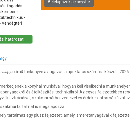
Cukrász
iós-fogadós -
zakember -
aktechnikus -
 - Vendégtéri
si határozat
árgy
s alapjai
című tankönyve az ágazati alapoktatás számára készült. 2026
smerkedjenek a konyhai munkával: hogyan kell viselkedni a munkahelyen, 
 alapanyagokról és ételkészítési technikákról. Az egyes fejezetekben ren
yv illusztrációival, szakmai párbeszédeivel és érdekes információival sz
szakmai tartalmát is megalapozza.
amely tartalmaz egy plusz fejezetet, amely ismeretanyagával kifejezett