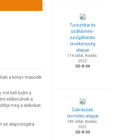
Turisztikai és
szálláshely-
szolgáltatási
tevékenység
alapjai
174 oldal, Kiadás:
2022
GS-8-04
-ban a könyv második
mit kell tudni a
dre előkerülnek a
ólítja meg a diákokat.
Cukrászati
termelés alapjai
180 oldal, Kiadás:
en az alapvizsgára
2021
GS-8-03