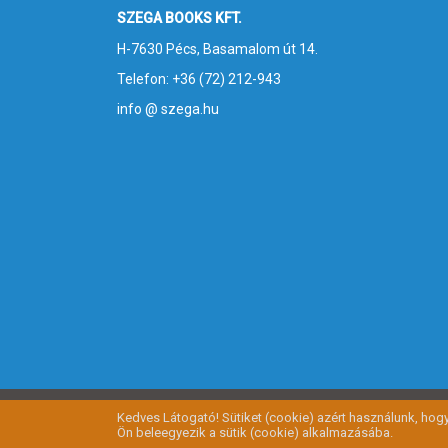
SZEGA BOOKS KFT.
H-7630 Pécs, Basamalom út 14.
Telefon: +36 (72) 212-943
info @ szega.hu
Kedves Látogató! Sütiket (cookie) azért használunk, ho
Ön beleegyezik a sütik (cookie) alkalmazásába.