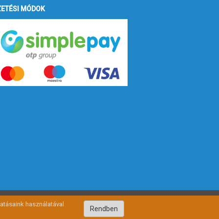
ZETÉSI MÓDOK
atásaink használatával
Rendben