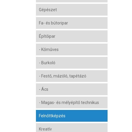
Gépészet
Fa- és bútoripar
Építőipar
- Kőműves
- Burkoló
- Festő, mázóló, tapétázó
- Ács
- Magas- és mélyépítő technikus
Felnőttképzés
Kreatív