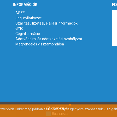
INFORMÁCIÓK
FI
ASZF
Jogi nyilatkozat
Szállítási, fizetési, elállási információk
GYIK
Céginformáció
Adatvédelmi és adatkezelési szabályzat
Megrendelés visszamondása
gy weboldalunkat még jobban az Ön személyes igényeire szabhassuk. Szolgált