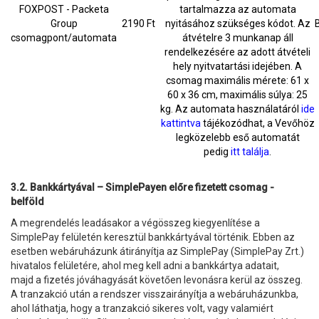
FOXPOST - Packeta
tartalmazza az automata
Group
2190 Ft
nyitásához szükséges kódot. Az
csomagpont/automata
átvételre 3 munkanap áll
rendelkezésére az adott átvételi
hely nyitvatartási idejében. A
csomag maximális mérete: 61 x
60 x 36 cm, maximális súlya: 25
kg. Az automata használatáról
ide
kattintva
tájékozódhat, a Vevőhöz
legközelebb eső automatát
pedig
itt találja
.
3.2. Bankkártyával – SimplePayen előre fizetett csomag -
belföld
A megrendelés leadásakor a végösszeg kiegyenlítése a
SimplePay felületén keresztül bankkártyával történik. Ebben az
esetben webáruházunk átirányítja az SimplePay (SimplePay Zrt.)
hivatalos felületére, ahol meg kell adni a bankkártya adatait,
majd a fizetés jóváhagyását követően levonásra kerül az összeg.
A tranzakció után a rendszer visszairányítja a webáruházunkba,
ahol láthatja, hogy a tranzakció sikeres volt, vagy valamiért