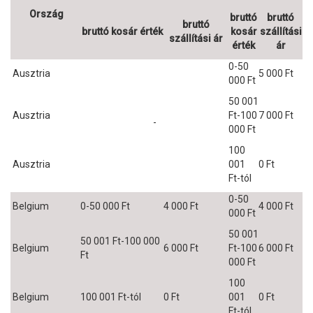
Ország
bruttó
bruttó
bruttó
bruttó kosár érték
kosár
szállítási
szállítási ár
érték
ár
0-50
Ausztria
5 000 Ft
000 Ft
50 001
Ausztria
Ft-100
7 000 Ft
-
000 Ft
100
Ausztria
001
0 Ft
Ft-tól
0-50
Belgium
0-50 000 Ft
4 000 Ft
4 000 Ft
000 Ft
50 001
50 001 Ft-100 000
Belgium
6 000 Ft
Ft-100
6 000 Ft
Ft
000 Ft
100
Belgium
100 001 Ft-tól
0 Ft
001
0 Ft
Ft-tól