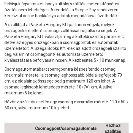
Felhívjuk figyelmüket, hogy külföldi szállítás esetén utánvétes
fizetés nem lehetséges. A rendelés a Simple Pay rendszerén
keresztül online bankkártya adatok megadásával fizethető ki.
A szállítást a Packeta Hungary Kft partnerei végzik, melyek
országonként eltérő csomagszállítással foglalkozó cégek. A
Packeta Hungary Kft. választja meg a külföldi szállító partnereit,
illetve az egyes országokban a csomagpontok és automaták
üzemeltetőit. A Szega Books Kft.-nek az adott országbeli szállító
cég, valamint csomagpont- és automata üzemeltető
kiválasztására befolyása nincsen. A kézbesítés 5 - 10 munkanap.
Csomagautomatába/csoamgpontra kézbesítendő csomag
maximális méretei: a csomag leghosszabb oldala legfeljebb 70
cm, az oldalainak összege pedig maximum 120 cm lehet. A
csomag legkisebb lehetséges mérete: 10×7×1 cm. A súlya
maximum 5 kg lehet.
Házhoz szállítás esetén egy csomag maximális mérete: 120 x 60 x
60 cm, súlya maximum 10 kg lehet.
Házhoz
Csomagpont/csomagautomata
szállítás