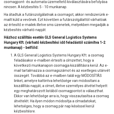
csomagpont- és automata üzemeltető kiválasztására befolyása
nincsen. A kézbesítés 5 - 10 munkanap.
Ha átadtuk a futárszolgálatnak a csomagot, akkor rendszerünk e-
mailt küld a vevőnek. Ezt követően a futárszolgálattól várhatóak
az értesítő e-mailek illetve sms üzenetek, melyekben megadják a
kézbesítés várható napját:
Házhoz szállítás esetén GLS General Logistics Systems
Hungary Kft. (várható kézbesítési idő feladástól számítva 1-2
munkanap) - belföld:
A GLS General Logistics Systems Hungary Kft. a csomag
feladásakor e-mailben értesíti a címzettet, hogy a
következő munkanapon csomagja kiszállításra kerül. Az e-
mail tartalmazza a csomagszámot és az esetleges utánvét
összegét. Továbbá az e-mailben talál egy MÓDOSÍTÁS
linket, amelyre kattintva lehetősége van módosítani a
kiszállítás napját, a címet, illetve személyes átvétel helyett
egy meghatározott listából csomagpontot is választhat.
Ekkor van lehetősége arra is, hogy visszautasítsa a csomag
átvételét. Ha ilyen módon módosítja a címadatokat,
lehetséges, hogy a csomag pár nap késéssel kerül
kézbesítésre.