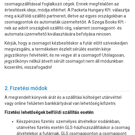
csomagszállítással foglalkozó cégek. Ennek megfelalően az
értesítések ideje, módja eltérhet. A Packeta Hungary Kft. választja
meg a külföldi szállító partnereit, illetve az egyes országokban a
csomagpontok és automaták üzemeltetőit. A Szega Books Kft.-
nek az adott országbeli szállító cég, valamint csomagpont- és
automata üzemeltető kiválasztására befolyása nincsen.
Kérjük, hogy a csomagot kézbesítéskor a futár előtt szíveskedjen
megvizsgálni, a termékeken észlelt sérülés esetén kérje
jegyzőkönyv felvételét, és ne vegye át a csomagot! Utólagosan,
jegyzőkönyv nélkül átvett sérült csomagot nem áll módunkban
kicserélni, visszafogadni!
2. Fizetési módok
A megrendelt könyvek árát és a szállítási költséget utánvéttel
vagy online felületen bankkártyával van lehetőség kifizetni.
Fizetési lehetőségek belföldi szállítás esetén
:
Készpénzes fizetés: személyes átvételkor irodánkban,
utánvétes fizetés esetén GLS-házhozszállításkor a csomag
átvételekor a futárnak, GLS csomagponton a csomagpont