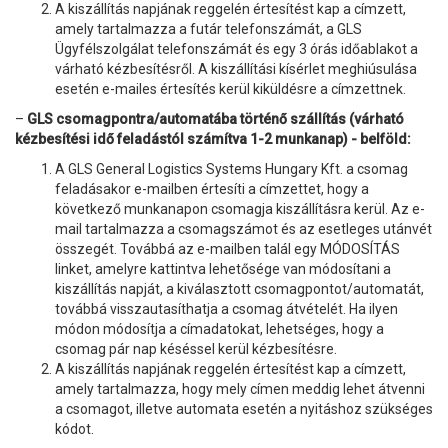
A kiszállítás napjának reggelén értesítést kap a címzett,
amely tartalmazza a futár telefonszámát, a GLS
Ügyfélszolgálat telefonszámát és egy 3 órás időablakot a
várható kézbesítésről. A kiszállítási kísérlet meghiúsulása
esetén e-mailes értesítés kerül kiküldésre a címzettnek.
–
GLS csomagpontra/automatába történő szállítás (várható
kézbesítési idő feladástól számítva 1-2 munkanap) - belföld:
A GLS General Logistics Systems Hungary Kft. a csomag
feladásakor e-mailben értesíti a címzettet, hogy a
következő munkanapon csomagja kiszállításra kerül. Az e-
mail tartalmazza a csomagszámot és az esetleges utánvét
összegét. Továbbá az e-mailben talál egy MÓDOSÍTÁS
linket, amelyre kattintva lehetősége van módosítani a
kiszállítás napját, a kiválasztott csomagpontot/automatát,
továbbá visszautasíthatja a csomag átvételét. Ha ilyen
módon módosítja a címadatokat, lehetséges, hogy a
csomag pár nap késéssel kerül kézbesítésre.
A kiszállítás napjának reggelén értesítést kap a címzett,
amely tartalmazza, hogy mely címen meddig lehet átvenni
a csomagot, illetve automata esetén a nyitáshoz szükséges
kódot.