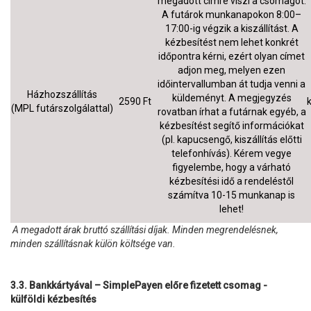
megadott címre viszi a csomagot.
A futárok munkanapokon 8:00–
17:00-ig végzik a kiszállítást. A
kézbesítést nem lehet konkrét
időpontra kérni, ezért olyan címet
adjon meg, melyen ezen
időintervallumban át tudja venni a
Házhozszállítás
küldeményt. A megjegyzés
2590 Ft
(MPL futárszolgálattal)
rovatban írhat a futárnak egyéb, a
kézbesítést segítő információkat
(pl. kapucsengő, kiszállítás előtti
telefonhívás).
Kérem vegye
figyelembe, hogy a várható
kézbesítési idő a rendeléstől
számítva 10-15 munkanap is
lehet!
A megadott árak bruttó szállítási díjak. Minden megrendelésnek,
minden szállításnak külön költsége van.
3.3. Bankkártyával – SimplePayen előre fizetett csomag -
külföldi kézbesítés