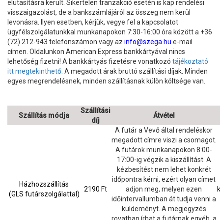
elutasításra került. Sikertelen tranzakció esetén is kap rendelési
visszaigazolást, de a bankszámlájáról az összeg nem kerül
levonásra. Ilyen esetben, kérjük, vegye fel a kapcsolatot
ügyfélszolgálatunkkal munkanapokon 7:30-16:00 óra között a +36
(72) 212-943 telefonszámon vagy az
info@szega.hu
e-mail
címen. Oldalunkon American Express bankkártyával nincs
lehetőség fizetni! A bankkártyás fizetésre vonatkozó
tájékoztató
itt megtekinthető.
A megadott árak bruttó szállítási díjak. Minden
egyes megrendelésnek, minden szállításnak külön költsége van.
Szállítási
Szállítás módja
Átvétel
díj
A futár a Vevő által rendeléskor
megadott címre viszi a csomagot.
A futárok munkanapokon 8:00-
17:00-ig végzik a kiszállítást. A
kézbesítést nem lehet konkrét
időpontra kérni, ezért olyan címet
Házhozszállítás
2190 Ft
adjon meg, melyen ezen
(GLS futárszolgálattal)
időintervallumban át tudja venni a
küldeményt. A megjegyzés
rovatban írhat a futárnak egyéb, a