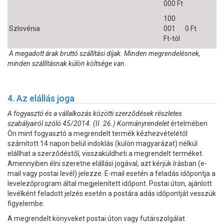
000 Ft
100
Szlovénia
001
0 Ft
Ft-tól
A megadott árak bruttó szállítási díjak. Minden megrendelésnek,
minden szállításnak külön költsége van.
4. Az elállás joga
A fogyasztó és a vállalkozás közötti szerződések részletes
szabályairól szóló 45/2014. (II. 26.) Kormányrendelet
értelmében
Ön mint fogyasztó a megrendelt termék kézhezvételétől
számított 14 napon belül indoklás (külön magyarázat) nélkül
elállhat a szerződéstől, visszaküldheti a megrendelt terméket.
Amennyiben élni szeretne elállási jogával, azt kérjük írásban (e-
mail vagy postai levél) jelezze. E-mail esetén a feladás időpontja a
levelezőprogram által megjelenített időpont. Postai úton, ajánlott
levélként feladott jelzés esetén a postára adás időpontját vesszük
figyelembe.
A megrendelt könyveket postai úton vagy futárszolgálat