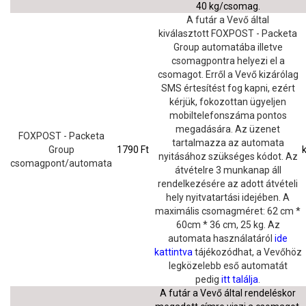
40 kg/csomag.
A futár a Vevő által
kiválasztott FOXPOST - Packeta
Group automatába illetve
csomagpontra helyezi el a
csomagot. Erről a Vevő kizárólag
SMS értesítést fog kapni, ezért
kérjük, fokozottan ügyeljen
mobiltelefonszáma pontos
megadására. Az üzenet
FOXPOST - Packeta
tartalmazza az automata
Group
1790 Ft
nyitásához szükséges kódot. Az
csomagpont/automata
átvételre 3 munkanap áll
rendelkezésére az adott átvételi
hely nyitvatartási idejében. A
maximális csomagméret: 62 cm *
60cm * 36 cm, 25 kg. Az
automata használatáról
ide
kattintva
tájékozódhat, a Vevőhöz
legközelebb eső automatát
pedig
itt találja
.
A futár a Vevő által rendeléskor