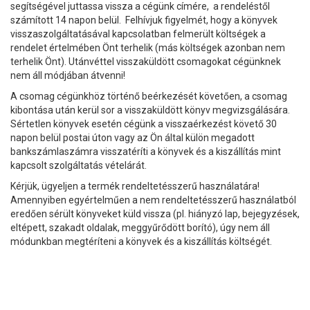
segítségével juttassa vissza a cégünk címére, a rendeléstől
számított 14 napon belül. Felhívjuk figyelmét, hogy a könyvek
visszaszolgáltatásával kapcsolatban felmerült költségek a
rendelet értelmében Önt terhelik (más költségek azonban nem
terhelik Önt). Utánvéttel visszaküldött csomagokat cégünknek
nem áll módjában átvenni!
A csomag cégünkhöz történő beérkezését követően, a csomag
kibontása után kerül sor a visszaküldött könyv megvizsgálására.
Sértetlen könyvek esetén cégünk a visszaérkezést követő 30
napon belül postai úton vagy az Ön által külön megadott
bankszámlaszámra visszatéríti a könyvek és a kiszállítás mint
kapcsolt szolgáltatás vételárát.
Kérjük, ügyeljen a termék rendeltetésszerű használatára!
Amennyiben egyértelműen a nem rendeltetésszerű használatból
eredően sérült könyveket küld vissza (pl. hiányzó lap, bejegyzések,
eltépett, szakadt oldalak, meggyűrődött borító), úgy nem áll
módunkban megtéríteni a könyvek és a kiszállítás költségét.