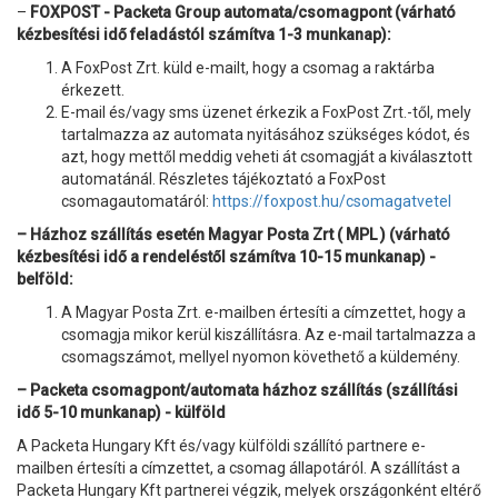
–
FOXPOST - Packeta Group automata/csomagpont (várható
kézbesítési idő feladástól számítva 1-3 munkanap):
A FoxPost Zrt. küld e-mailt, hogy a csomag a raktárba
érkezett.
E-mail és/vagy sms üzenet érkezik a FoxPost Zrt.-től, mely
tartalmazza az automata nyitásához szükséges kódot, és
azt, hogy mettől meddig veheti át csomagját a kiválasztott
automatánál. Részletes tájékoztató a FoxPost
csomagautomatáról:
https://foxpost.hu/csomagatvetel
– Házhoz szállítás esetén Magyar Posta Zrt ( MPL ) (várható
kézbesítési idő a rendeléstől számítva 10-15 munkanap) -
belföld:
A Magyar Posta Zrt. e-mailben értesíti a címzettet, hogy a
csomagja mikor kerül kiszállításra. Az e-mail tartalmazza a
csomagszámot, mellyel nyomon követhető a küldemény.
– Packeta csomagpont/automata házhoz szállítás (szállítási
idő 5-10 munkanap) - külföld
A Packeta Hungary Kft és/vagy külföldi szállító partnere e-
mailben értesíti a címzettet, a csomag állapotáról. A szállítást a
Packeta Hungary Kft partnerei végzik, melyek országonként eltérő