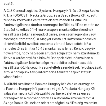
adatát.
A GLS General Logistics Systems Hungary Kft. és a Szega Books
Kft., a FOXPOST - Packeta Group. és a Szega Books Kft között
fennálló szerződés és feltételek értelmében az általunk
futárszolgálatnak átadott csomagok belföldi szállítás esetén az
átadást következő 1-4 munkanapon, munkaidőben kerülnek
kiszállításra (akár a megadott címre, akár csomagpontra vagy
csomagautomatába). A Magyar Posta Zrt. közreműködésével
történő belföldi szállítás esetén a várható kézbesítési idő a
rendeléstől számítva 10-15 munkanap is lehet. Kérjük, vegyék
figyelembe, hogy hétvégén a futárszolgálatok nem szállítanak ki,
illetve a karácsonyi és a húsvéti ünnepek előtti időszakban a
futárszolgálatok leterheltsége miatt előfordulhat hosszabb
kiszállítási idő. Ha cégünk szünetelteti a rendelések feldolgozását,
arról a honlapunk felső információs felületén tájékoztatjuk
vásárlóinkat.
A külföldi szállítást a Packeta Hungary Kft. és a célországban
a Packeta Hungary Kft. partnere végzi. A Packeta Hungary Kft.
választja meg a külföldi szállító partnereit, illetve az egyes
országokban a csomagpontok és automaták üzemeltetőit. A
Szega Books Kft.-nek az adott országbeli szállító cég, valamint