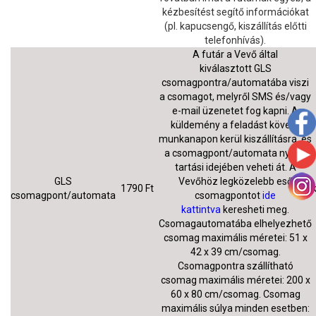
kézbesítést segítő információkat
(pl. kapucsengő, kiszállítás előtti
telefonhívás).
A futár a Vevő által
kiválasztott GLS
csomagpontra/automatába viszi
a csomagot, melyről SMS és/vagy
e-mail üzenetet fog kapni. A
küldemény a feladást követő
munkanapon kerül kiszállításra, és
a csomagpont/automata nyitva
tartási idejében veheti át. A
GLS
Vevőhöz legközelebb eső
1790 Ft
csomagpont/automata
csomagpontot
ide
kattintva
keresheti meg.
Csomagautomatába elhelyezhető
csomag maximális méretei: 51 x
42 x 39 cm/csomag.
Csomagpontra szállítható
csomag maximális méretei: 200 x
60 x 80 cm/csomag. Csomag
maximális súlya minden esetben: