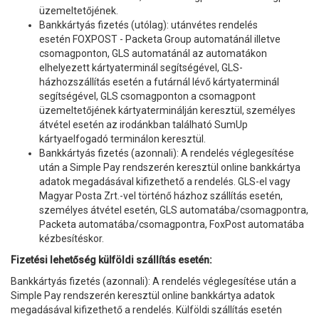
üzemeltetőjének.
Bankkártyás fizetés (utólag): utánvétes rendelés
esetén FOXPOST - Packeta Group automatánál illetve
csomagponton, GLS automatánál az automatákon
elhelyezett kártyaterminál segítségével, GLS-
házhozszállítás esetén a futárnál lévő kártyaterminál
segítségével, GLS csomagponton a csomagpont
üzemeltetőjének kártyaterminálján keresztül, személyes
átvétel esetén az irodánkban található SumUp
kártyaelfogadó terminálon keresztül.
Bankkártyás fizetés (azonnali): A rendelés véglegesítése
után a Simple Pay rendszerén keresztül online bankkártya
adatok megadásával kifizethető a rendelés. GLS-el vagy
Magyar Posta Zrt.-vel történő házhoz szállítás esetén,
személyes átvétel esetén, GLS automatába/csomagpontra,
Packeta automatába/csomagpontra, FoxPost automatába
kézbesítéskor.
Fizetési lehetőség külföldi szállítás esetén:
Bankkártyás fizetés (azonnali): A rendelés véglegesítése után a
Simple Pay rendszerén keresztül online bankkártya adatok
megadásával kifizethető a rendelés. Külföldi szállítás esetén