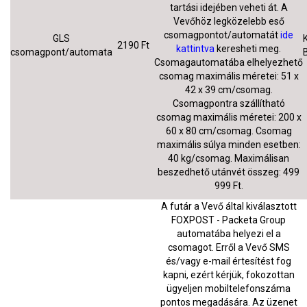
tartási idejében veheti át. A
Vevőhöz legközelebb eső
csomagpontot/automatát
ide
GLS
2190 Ft
kattintva
keresheti meg.
csomagpont/automata
Csomagautomatába elhelyezhető
csomag maximális méretei: 51 x
42 x 39 cm/csomag.
Csomagpontra szállítható
csomag maximális méretei: 200 x
60 x 80 cm/csomag. Csomag
maximális súlya minden esetben:
40 kg/csomag. Maximálisan
beszedhető utánvét összeg: 499
999 Ft.
A futár a Vevő által kiválasztott
FOXPOST - Packeta Group
automatába helyezi el a
csomagot. Erről a Vevő SMS
és/vagy e-mail értesítést fog
kapni, ezért kérjük, fokozottan
ügyeljen mobiltelefonszáma
pontos megadására. Az üzenet