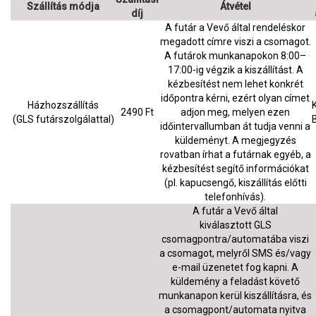
Szállítás módja
Átvétel
díj
A futár a Vevő által rendeléskor
megadott címre viszi a csomagot.
A futárok munkanapokon 8:00–
17:00-ig végzik a kiszállítást. A
kézbesítést nem lehet konkrét
időpontra kérni, ezért olyan címet
Házhozszállítás
2490 Ft
adjon meg, melyen ezen
(GLS futárszolgálattal)
időintervallumban át tudja venni a
küldeményt. A megjegyzés
rovatban írhat a futárnak egyéb, a
kézbesítést segítő információkat
(pl. kapucsengő, kiszállítás előtti
telefonhívás).
A futár a Vevő által
kiválasztott GLS
csomagpontra/automatába viszi
a csomagot, melyről SMS és/vagy
e-mail üzenetet fog kapni. A
küldemény a feladást követő
munkanapon kerül kiszállításra, és
a csomagpont/automata nyitva