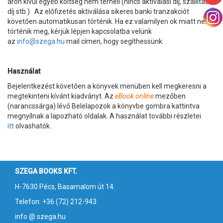
áron kívül egyéb költség nem terheli (nincs aktiválási díj, szállítási
díj stb.). Az előfizetés aktiválása sikeres banki tranzakciót
követően automatikusan történik. Ha ez valamilyen ok miatt nem
történik meg, kérjük lépjen kapcsolatba velünk
az
info@szega.hu
mail címen, hogy segíthessünk.
Használat
Bejelentkezést követően a könyvek menüben kell megkeresni a
megtekinteni kívánt kiadványt. Az
eBook online
mezőben
(narancssárga) lévő Belelapozok a könyvbe gombra kattintva
megnyílnak a lapozható oldalak. A használat további részletei
itt
olvashatók.
SZEGA BOOKS KFT.
H-7630 Pécs, Basamalom út 14.
Telefon: +36 (72) 212-943
info @ szega.hu