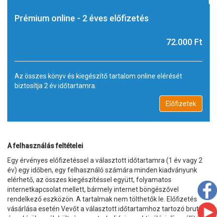
Prémium online - 2 éves előfizetés
72.000 Ft
Az összes könyv és kiegészítő tartalom online elérését
biztosítja 2 év időtartamra.
A felhasználás feltételei
Egy érvényes előfizetéssel a választott időtartamra (1 év vagy 2
év) egy időben, egy felhasználó számára minden kiadványunk
elérhető, az összes kiegészítéssel együtt, folyamatos
internetkapcsolat mellett, bármely internet böngészővel
rendelkező eszközön. A tartalmak nem tölthetők le. Előfizetés
vásárlása esetén Vevőt a választott időtartamhoz tartozó bruttó