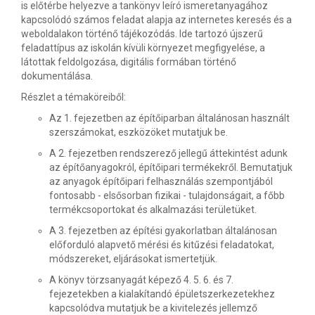
is előtérbe helyezve a tankönyv leíró ismeretanyagához
kapcsolódó számos feladat alapja az internetes keresés és a
weboldalakon történő tájékozódás. Ide tartozó újszerű
feladattípus az iskolán kívüli környezet megfigyelése, a
látottak feldolgozása, digitális formában történő
dokumentálása.
Részlet a témaköreiből:
Az 1. fejezetben az építőiparban általánosan használt
szerszámokat, eszközöket mutatjuk be.
A 2. fejezetben rendszerező jellegű áttekintést adunk
az építőanyagokról, építőipari termékekről. Bemutatjuk
az anyagok építőipari felhasználás szempontjából
fontosabb - elsősorban fizikai - tulajdonságait, a főbb
termékcsoportokat és alkalmazási területüket.
A 3. fejezetben az építési gyakorlatban általánosan
előforduló alapvető mérési és kitűzési feladatokat,
módszereket, eljárásokat ismertetjük.
A könyv törzsanyagát képező 4. 5. 6. és 7.
fejezetekben a kialakítandó épületszerkezetekhez
kapcsolódva mutatjuk be a kivitelezés jellemző