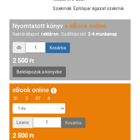
Szakmák: Építőipar ágazat szakmái
Nyomtatott könyv
+ eBook online
Raktárállapot:
raktáron
, Szállítási idő:
2-6 munkanap
db
2 500
Ft
eBook online
31
5
47
4
Licenc
2 500
Ft