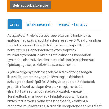
Leírás
Tartalomjegyzék
Témakör - Tantárgy
Az
Építőipari kivitelezési alapismeretek
című tankönyv az
építőipari ágazati alapoktatásban részt vevő, 9. évfolyamban
tanulók számára készült. A könyvben átfogó jelleggel
bemutatjuk az építőipari kivitelezés alapvető
munkafolyamatait, a szerkezetalakításhoz kapcsolódó
gyakorlati alapműveleteket, a munkák során alkalmazott
építőanyagokat, eszközöket, szerszámokat.
A jelenkor igényeinek megfelelve a tankönyv gazdagon
illusztrált, ismeretanyaga kellően tagolt, átlátható
szövegrészekből épül fel. A könyvben szereplő feladatok
jelentős részét az alapműveletek megismerését,
elsajátítását segítendő feladatsorozatok képezik.
Törekedtünk arra, hogy egy feladatcsoporton belül is
biztosított legyen a választás lehetősége, valamint a
csoportos munkavégzés. A digitális kompetencia fejlesztését