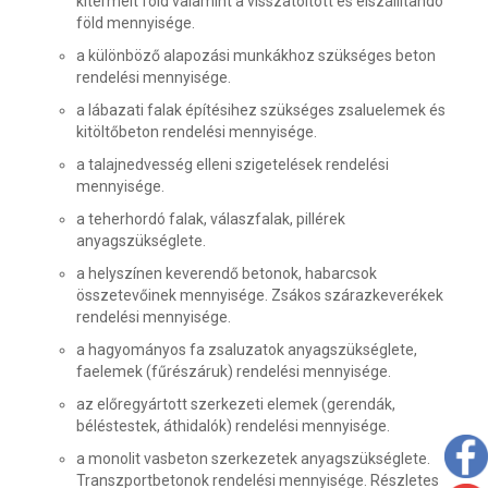
kitermelt föld valamint a visszatöltött és elszállítandó
föld mennyisége.
a különböző alapozási munkákhoz szükséges beton
rendelési mennyisége.
a lábazati falak építésihez szükséges zsaluelemek és
kitöltőbeton rendelési mennyisége.
a talajnedvesség elleni szigetelések rendelési
mennyisége.
a teherhordó falak, válaszfalak, pillérek
anyagszükséglete.
a helyszínen keverendő betonok, habarcsok
összetevőinek mennyisége. Zsákos szárazkeverékek
rendelési mennyisége.
a hagyományos fa zsaluzatok anyagszükséglete,
faelemek (fűrészáruk) rendelési mennyisége.
az előregyártott szerkezeti elemek (gerendák,
béléstestek, áthidalók) rendelési mennyisége.
a monolit vasbeton szerkezetek anyagszükséglete.
Transzportbetonok rendelési mennyisége. Részletes