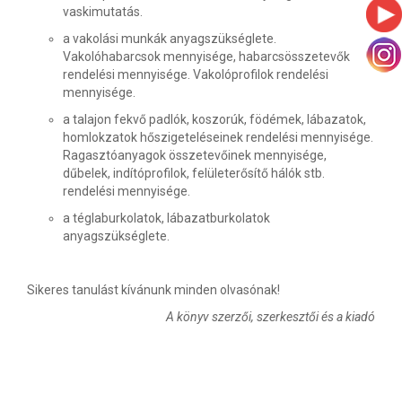
vaskimutatás.
a vakolási munkák anyagszükséglete.
Vakolóhabarcsok mennyisége, habarcsösszetevők
rendelési mennyisége. Vakolóprofilok rendelési
mennyisége.
a talajon fekvő padlók, koszorúk, födémek, lábazatok,
homlokzatok hőszigeteléseinek rendelési mennyisége.
Ragasztóanyagok összetevőinek mennyisége,
dűbelek, indítóprofilok, felületerősítő hálók stb.
rendelési mennyisége.
a téglaburkolatok, lábazatburkolatok
anyagszükséglete.
Sikeres tanulást kívánunk minden olvasónak!
A könyv szerzői, szerkesztői és a kiadó