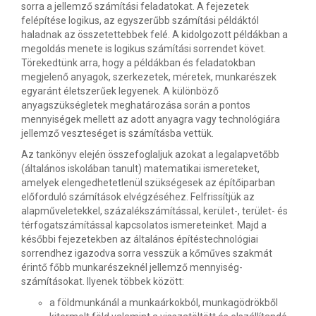
sorra a jellemző számítási feladatokat. A fejezetek
felépítése logikus, az egyszerűbb számítási példáktól
haladnak az összetettebbek felé. A kidolgozott példákban a
megoldás menete is logikus számítási sorrendet követ.
Törekedtünk arra, hogy a példákban és feladatokban
megjelenő anyagok, szerkezetek, méretek, munkarészek
egyaránt életszerűek legyenek. A különböző
anyagszükségletek meghatározása során a pontos
mennyiségek mellett az adott anyagra vagy technológiára
jellemző veszteséget is számításba vettük.
Az tankönyv elején összefoglaljuk azokat a legalapvetőbb
(általános iskolában tanult) matematikai ismereteket,
amelyek elengedhetetlenül szükségesek az építőiparban
előforduló számítások elvégzéséhez. Felfrissítjük az
alapműveletekkel, százalékszámítással, kerület-, terület- és
térfogatszámítással kapcsolatos ismereteinket. Majd a
későbbi fejezetekben az általános építéstechnológiai
sorrendhez igazodva sorra vesszük a kőműves szakmát
érintő főbb munkarészeknél jellemző mennyiség-
számításokat. Ilyenek többek között:
a földmunkánál a munkaárkokból, munkagödrökből