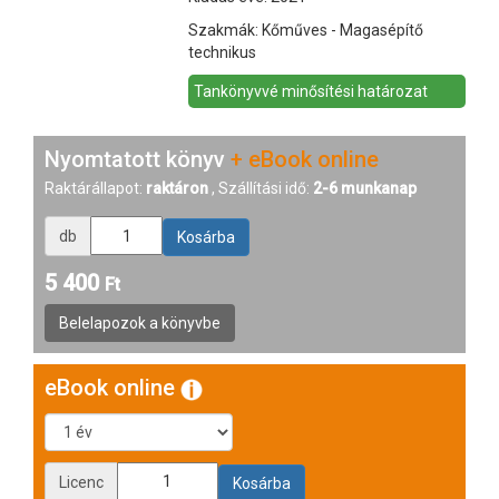
Szakmák: Kőműves - Magasépítő
technikus
Tankönyvvé minősítési határozat
Nyomtatott könyv
+ eBook online
Raktárállapot:
raktáron
, Szállítási idő:
2-6 munkanap
db
5 400
Ft
eBook online
Licenc