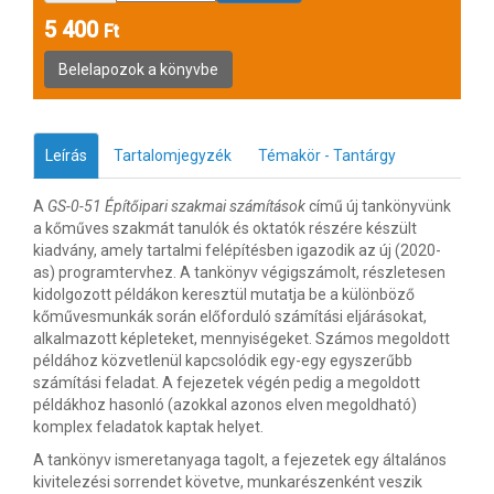
5 400
Ft
Leírás
Tartalomjegyzék
Témakör - Tantárgy
A
GS-0-51 Építőipari szakmai számítások
című új tankönyvünk
a kőműves szakmát tanulók és oktatók részére készült
kiadvány, amely tartalmi felépítésben igazodik az új (2020-
as) programtervhez. A tankönyv végigszámolt, részletesen
kidolgozott példákon keresztül mutatja be a különböző
kőművesmunkák során előforduló számítási eljárásokat,
alkalmazott képleteket, mennyiségeket. Számos megoldott
példához közvetlenül kapcsolódik egy-egy egyszerűbb
számítási feladat. A fejezetek végén pedig a megoldott
példákhoz hasonló (azokkal azonos elven megoldható)
komplex feladatok kaptak helyet.
A tankönyv ismeretanyaga tagolt, a fejezetek egy általános
kivitelezési sorrendet követve, munkarészenként veszik