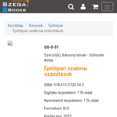
Toggl
navig
Kezdőlap
Könyvek
Építőipar
Építőipari szakmai számítások
GS-0-51
Szerző(k): Bársony István - Schiszler
Attila
Építőipari szakmai
számítások
ISBN: 978 615 5720 54 3
Digitális terjedelem: 176 oldal
Nyomtatott terjedelem: 176 oldal
Formátum: B/5
Kiadás éve: 2021