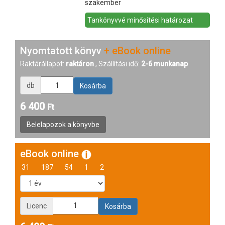
szakember
Tankönyvvé minősítési határozat
Nyomtatott könyv
+ eBook online
Raktárállapot:
raktáron
, Szállítási idő:
2-6 munkanap
db
6 400
Ft
eBook online
31
187
54
1
2
Licenc