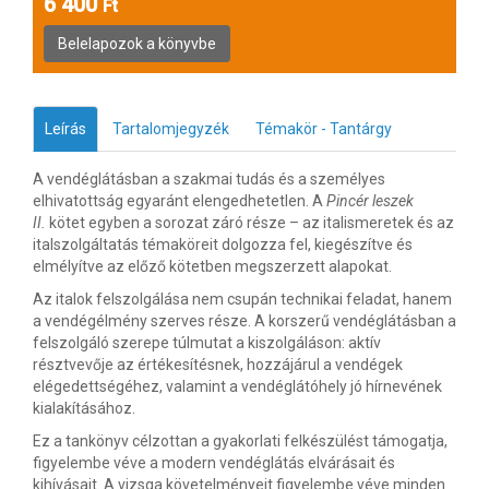
6 400
Ft
Leírás
Tartalomjegyzék
Témakör - Tantárgy
A vendéglátásban a szakmai tudás és a személyes
elhivatottság egyaránt elengedhetetlen. A
Pincér leszek
II.
kötet egyben a sorozat záró része – az italismeretek és az
italszolgáltatás témaköreit dolgozza fel, kiegészítve és
elmélyítve az előző kötetben megszerzett alapokat.
Az italok felszolgálása nem csupán technikai feladat, hanem
a vendégélmény szerves része. A korszerű vendéglátásban a
felszolgáló szerepe túlmutat a kiszolgáláson: aktív
résztvevője az értékesítésnek, hozzájárul a vendégek
elégedettségéhez, valamint a vendéglátóhely jó hírnevének
kialakításához.
Ez a tankönyv célzottan a gyakorlati felkészülést támogatja,
figyelembe véve a modern vendéglátás elvárásait és
kihívásait. A vizsga követelményeit figyelembe véve minden