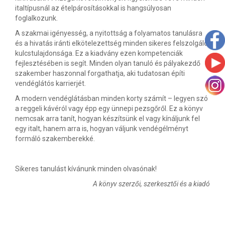
italtípusnál az ételpárosításokkal is hangsúlyosan
foglalkozunk.
A szakmai igényesség, a nyitottság a folyamatos tanulásra
és a hivatás iránti elkötelezettség minden sikeres felszolgáló
kulcstulajdonsága. Ez a kiadvány ezen kompetenciák
fejlesztésében is segít. Minden olyan tanuló és pályakezdő
szakember haszonnal forgathatja, aki tudatosan építi
vendéglátós karrierjét.
A modern vendéglátásban minden korty számít – legyen szó
a reggeli kávéról vagy épp egy ünnepi pezsgőről. Ez a könyv
nemcsak arra tanít, hogyan készítsünk el vagy kínáljunk fel
egy italt, hanem arra is, hogyan váljunk vendégélményt
formáló szakemberekké.
Sikeres tanulást kívánunk minden olvasónak!
A könyv szerzői, szerkesztői és a kiadó