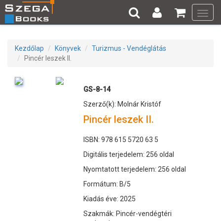
Toggl
navig
Kezdőlap
Könyvek
Turizmus - Vendéglátás
Pincér leszek II.
GS-8-14
Szerző(k): Molnár Kristóf
Pincér leszek II.
ISBN: 978 615 5720 63 5
Digitális terjedelem: 256 oldal
Nyomtatott terjedelem: 256 oldal
Formátum: B/5
Kiadás éve: 2025
Szakmák: Pincér-vendégtéri