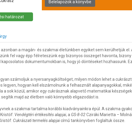
Cukrász
si határozat
árgy
 azonban a magán- és szakmai életünkben egyiket sem kerülhetjük el.
veszünk fel vagy épp félreteszünk egy bizonyos összeget havonta, bizo
el kapcsolatos dokumentumokban is, hogy jó döntéseket hozhassunk. E
ogyan számoljuk a nyersanyagköltséget, milyen módon lehet a cukrász
es legyen, hogyan kell elszámolnunk a felhasznált alapanyagokkal, mik
da a sok közül, amikor egy cukrásznak alapvető matematikai készségek
 segítik majd az életben való könnyebb eligazodást is.
önyvnek a szakmai tartalma korábbi kiadványainkra épül. A szakma gya
Kristóf:
Vendégtéri értékesítés alapjai
, a
GS-8-02
Cziráki Marietta – Molnár
Kristóf:
Cukrászati termelés alapjai
című tankönyvben foglaltuk össze.