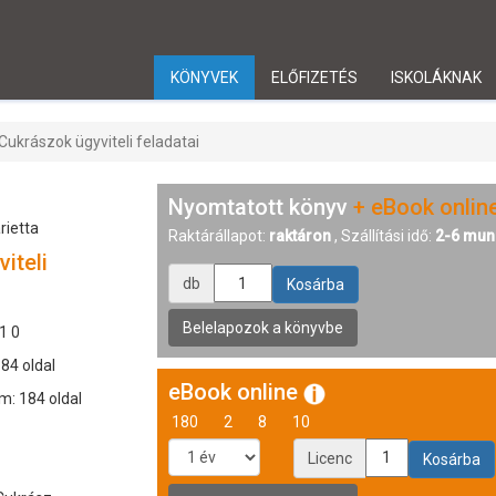
KÖNYVEK
ELŐFIZETÉS
ISKOLÁKNAK
Cukrászok ügyviteli feladatai
Nyomtatott könyv
+ eBook onlin
rietta
Raktárállapot:
raktáron
, Szállítási idő:
2-6 mun
iteli
db
1 0
184 oldal
eBook online
m: 184 oldal
180
2
8
10
Licenc