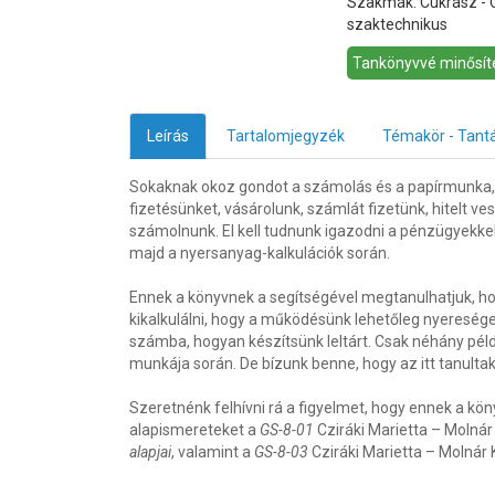
Szakmák: Cukrász - 
szaktechnikus
Tankönyvvé minősíté
Leírás
Tartalomjegyzék
Témakör - Tant
Sokaknak okoz gondot a számolás és a papírmunka,
fizetésünket, vásárolunk, számlát fizetünk, hitelt 
számolnunk. El kell tudnunk igazodni a pénzügyekk
majd a nyersanyag-kalkulációk során.
Ennek a könyvnek a segítségével megtanulhatjuk, h
kikalkulálni, hogy a működésünk lehetőleg nyereség
számba, hogyan készítsünk leltárt. Csak néhány pél
munkája során. De bízunk benne, hogy az itt tanultak
Szeretnénk felhívni rá a figyelmet, hogy ennek a k
alapismereteket a
GS-8-01
Cziráki Marietta – Molnár 
alapjai
, valamint a
GS-8-03
Cziráki Marietta – Molnár 