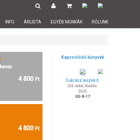
INFO
ÁRLISTA
EGYÉB MUNKÁK
RÓLUNK
e
Kapcsolódó könyvek
kanap
4 800
Ft
Cukrász leszek II.
256 oldal, Kiadás:
2025
GS-8-17
4 800
Ft