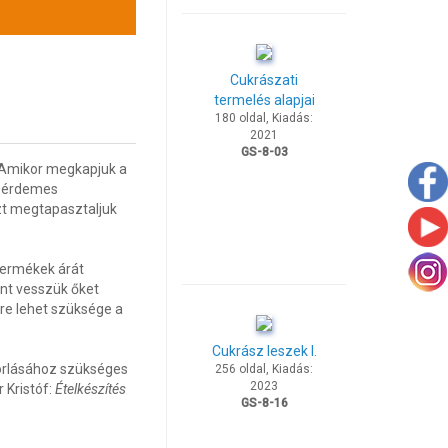
Cukrászati
termelés alapjai
180 oldal, Kiadás:
2021
GS-8-03
 Amikor megkapjuk a
ny érdemes
zt megtapasztaljuk
termékek árát
ént vesszük őket
re lehet szüksége a
Cukrász leszek I.
korlásához szükséges
256 oldal, Kiadás:
2023
 Kristóf:
Ételkészítés
GS-8-16