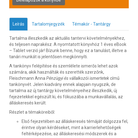
Leírás
Tartalomjegyzék
Témakör - Tantárgy
Tartalma illeszkedik az aktuális tantervi követelményekhez,
és teljesen naprakész. A nyomtatott könyvhöz 1 éves eBook
– Tablet verzió jár! Bízunk benne, hogy ez a tanulást, illetve a
tanári munkát is jelentősen megkönnyíti.
A tankönyv felépítése és szemlélete ismerős lehet azok
számára, akik használták és szerették szerzőnk,
Fleischmann Anna
Pénzügyi és vállalkozói ismertetek
című
tankönyvét. Jelen kiadvány ennek alapjain nyugszik, de
tartalma az új tantárgy követelményeihez illeszkedik, új
fejezetekkel egészült ki, és fókuszába a munkavállalás, az
álláskeresés került.
Részlet a témaköreiből:
Első fejezetében az álláskeresés témáját dolgozza fel,
érintve olyan kérdéseket, mint a karrierlehetőségek
feltérképezése, az álláskeresési módszerek és a