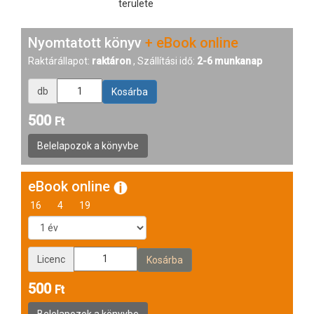
területe
Nyomtatott könyv
+ eBook online
Raktárállapot:
raktáron
, Szállítási idő:
2-6 munkanap
db
500
Ft
eBook online
16
4
19
Licenc
500
Ft