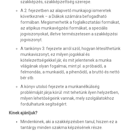
szakképzés, szakképzettség szerepe.
A 2. fejezetben az alapvető munkajogi ismeretek
következnek – a Diákok számára befogadható
formában. Megismerhetik a foglalkoztatási formákat,
az atipikus munkavégzési formákat, a speciális
jogviszonyokat, illetve természetesen a szakképzési
jogviszonyt.
A tankönyv 3. fejezete arról szól, hogyan létesíthetünk
munkaviszonyt, ez milyen jogokkal és
kötelezettségekkel jár, és mit jelentenek a munka
világának olyan fogalmai, mint pl. a próbaidő, a
felmondás, a munkaidő, a pihenőidő, a bruttó és nettó
bér stb.
A könyv utolsó fejezete a munkanélküliség
problémáját járja körül: mit tehetünk ilyen helyzetben,
milyen lehetőségeink vannak, mely szolgálatokhoz
fordulhatunk segítségért.
Kinek ajánljuk?
Mindenkinek, aki a szakképzésben tanul, hiszen ez a
tantárgy minden szakma képzésének része.