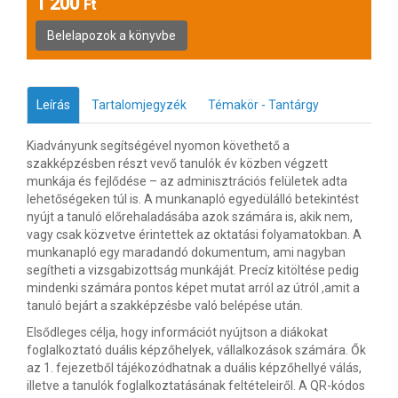
1 200
Ft
Leírás
Tartalomjegyzék
Témakör - Tantárgy
Kiadványunk segítségével nyomon követhető a
szakképzésben részt vevő tanulók év közben végzett
munkája és fejlődése – az adminisztrációs felületek adta
lehetőségeken túl is. A munkanapló egyedülálló betekintést
nyújt a tanuló előrehaladásába azok számára is, akik nem,
vagy csak közvetve érintettek az oktatási folyamatokban. A
munkanapló egy maradandó dokumentum, ami nagyban
segítheti a vizsgabizottság munkáját. Precíz kitöltése pedig
mindenki számára pontos képet mutat arról az útról ,amit a
tanuló bejárt a szakképzésbe való belépése után.
Elsődleges célja, hogy információt nyújtson a diákokat
foglalkoztató duális képzőhelyek, vállalkozások számára. Ők
az 1. fejezetből tájékozódhatnak a duális képzőhellyé válás,
illetve a tanulók foglalkoztatásának feltételeiről. A QR-kódos