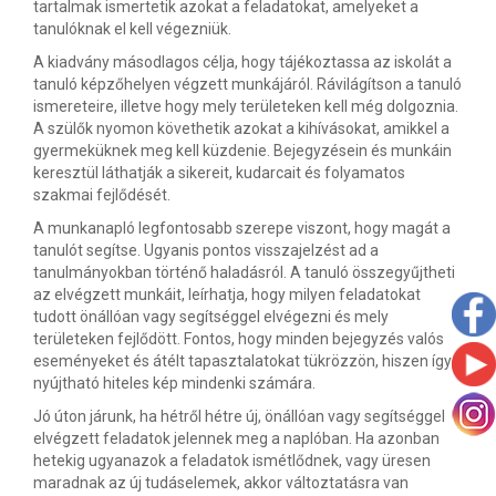
tartalmak ismertetik azokat a feladatokat, amelyeket a
tanulóknak el kell végezniük.
A kiadvány másodlagos célja, hogy tájékoztassa az iskolát a
tanuló képzőhelyen végzett munkájáról. Rávilágítson a tanuló
ismereteire, illetve hogy mely területeken kell még dolgoznia.
A szülők nyomon követhetik azokat a kihívásokat, amikkel a
gyermeküknek meg kell küzdenie. Bejegyzésein és munkáin
keresztül láthatják a sikereit, kudarcait és folyamatos
szakmai fejlődését.
A munkanapló legfontosabb szerepe viszont, hogy magát a
tanulót segítse. Ugyanis pontos visszajelzést ad a
tanulmányokban történő haladásról. A tanuló összegyűjtheti
az elvégzett munkáit, leírhatja, hogy milyen feladatokat
tudott önállóan vagy segítséggel elvégezni és mely
területeken fejlődött. Fontos, hogy minden bejegyzés valós
eseményeket és átélt tapasztalatokat tükrözzön, hiszen így
nyújtható hiteles kép mindenki számára.
Jó úton járunk, ha hétről hétre új, önállóan vagy segítséggel
elvégzett feladatok jelennek meg a naplóban. Ha azonban
hetekig ugyanazok a feladatok ismétlődnek, vagy üresen
maradnak az új tudáselemek, akkor változtatásra van