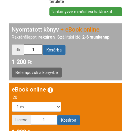
területe
Tankönyvvé minősítési határozat
Nyomtatott könyv
+ eBook online
Raktárállapot:
raktáron
, Szállítási idő:
2-6 munkanap
db
1 200
Ft
eBook online
20
Licenc