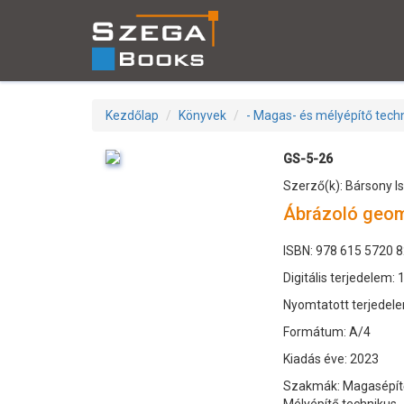
Kezdőlap
Könyvek
- Magas- és mélyépítő tech
GS-5-26
Szerző(k): Bársony I
Ábrázoló geom
ISBN: 978 615 5720 8
Digitális terjedelem: 
Nyomtatott terjedele
Formátum: A/4
Kiadás éve: 2023
Szakmák: Magasépítő