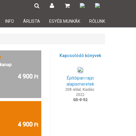
INFO
ÁRLISTA
EGYÉB MUNKÁK
RÓLUNK
e
Kapcsolódó könyvek
kanap
4 900
Ft
Építőipari rajzi
alapismeretek
208 oldal, Kiadás:
2022
GS-0-52
4 900
Ft