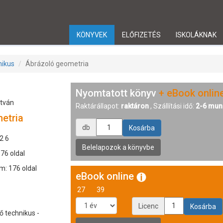
KÖNYVEK
ELŐFIZETÉS
ISKOLÁKNAK
nikus
Ábrázoló geometria
Nyomtatott könyv
+ eBook onlin
stván
Raktárállapot:
raktáron
, Szállítási idő:
2-6 mun
etria
db
2 6
176 oldal
m: 176 oldal
eBook online
27
39
Licenc
 technikus -