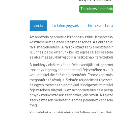
Mélyépítő technikus
Tankönyvvé minősíté
Leírás
Tartalomjegyzék
Témakör - Tant
Az ábrázoló geometria különböző szintű ismereteinek
készítéséhez és azok értelmezéséhez. Az ábrázolá
rajzi megjelenítése. A rajzok szakszerű elkészítése
is. Ehhez pedig értenünk kell az egyes rajzok eset
és alkalmazásukkal fejlődik a hétköznapi térérzékelé
A tankönyv első részében felelevenítjük a síkgeomet
tankönyv legnagyobb terjedelmű fejezetében a vetül
vetületekkel történő megjelenítését. Ehhez kapcsol
meghatározásával) is. Szintén terjedelmes fejezetbe
és egyéb méretes feladatokkal. Kidolgozott mintafe
fejezeteiben tárgyaljuk az axonometrikus és a persp
árnyékszerkesztések szabályait, jellemzőit. A fejez
szerkesztések menetét. Számos példához kapcsolódva
meg.
Könyvünket a szakközépiskolai felhasználás mellett 