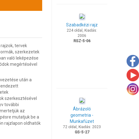
Szabadkézi rajz
224 oldal, Kiadás:
2006
RSZ-5-06
rajzok, tervek
formák, szerkezetek
gban való leképezése
 módok megértésével
lvezetése után a
 rendezett
retek
mok szerkesztésével
yv további
Ábrázoló
smertetjük az
geometria -
épésre mutatjuk be a
Munkafüzet
n rajzlapon oldhatók
72 oldal, Kiadás: 2023
GS-5-27