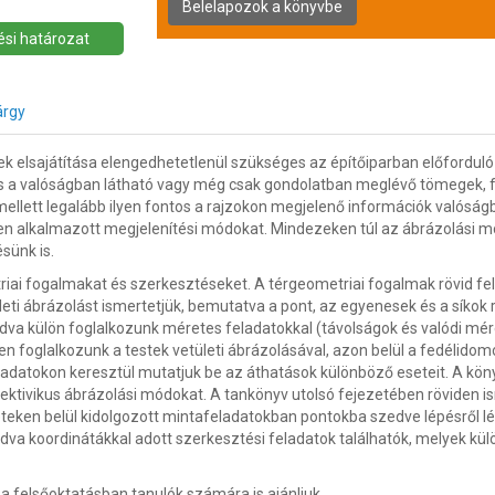
si határozat
árgy
 elsajátítása elengedhetetlenül szükséges az építőiparban előforduló 
s a valóságban látható vagy még csak gondolatban meglévő tömegek, 
 mellett legalább ilyen fontos a rajzokon megjelenő információk valósá
ében alkalmazott megjelenítési módokat. Mindezeken túl az ábrázolási
sünk is.
riai fogalmakat és szerkesztéseket. A térgeometriai fogalmak rövid fe
eti ábrázolást ismertetjük, bemutatva a pont, az egyenesek és a síkok
ódva külön foglalkozunk méretes feladatokkal (távolságok és valódi mé
n foglalkozunk a testek vetületi ábrázolásával, azon belül a fedélido
ladatokon keresztül mutatjuk be az áthatások különböző eseteit. A kön
ektivikus ábrázolási módokat. A tankönyv utolsó fejezetében röviden i
eteken belül kidolgozott mintafeladatokban pontokba szedve lépésről l
 koordinátákkal adott szerkesztési feladatok találhatók, melyek külö
a felsőoktatásban tanulók számára is ajánljuk.