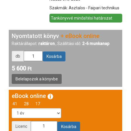
Szakmák: Asztalos - Faipari technikus
Tankönyvvé minősítési határozat
Nyomtatott könyv
+ eBook online
Raktárállapot:
raktáron
, Szállítási idő:
2-6 munkanap
db
5 600
Ft
eBook online
41
28
17
Licenc