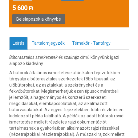
5 600
Ft
Leírás
Tartalomjegyzék
Témakör - Tantárgy
Bútorasztalos szerkezetek és szakrajz
című könyvünk igazi
alapozó kiadvány.
A bútorok általános ismertetése után külön fejezetekben
tárgyalja a bútorasztalos szerkezetek főbb típusait: az
ülőbútorokat, az asztalokat, a szekrényeket és a
fekvőbútorokat. Megismerhetjük ezen típusok méretbeli
jellemzőit, a hagyományos és korszerű szerkezeti
megoldásokat, elemkapcsolatokat, az alkalmazott
bútorvasalatokat. Az egyes fejezetekben több részletesen
kidolgozott példa található. A példák az adott bútorok rövid
ismertetése mellett részletes rajzi dokumentációt
tartalmaznak a gyakorlatban alkalmazott rajzi részekkel
(nézetrajzokkal, részletrajzokkal). A műszaki rajzok mellett