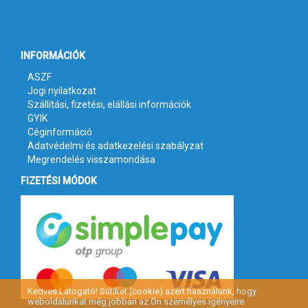
INFORMÁCIÓK
ASZF
Jogi nyilatkozat
Szállítási, fizetési, elállási információk
GYIK
Céginformáció
Adatvédelmi és adatkezelési szabályzat
Megrendelés visszamondása
FIZETÉSI MÓDOK
Kedves Látogató! Sütiket (cookie) azért használunk, hogy
weboldalunkat még jobban az Ön személyes igényeire