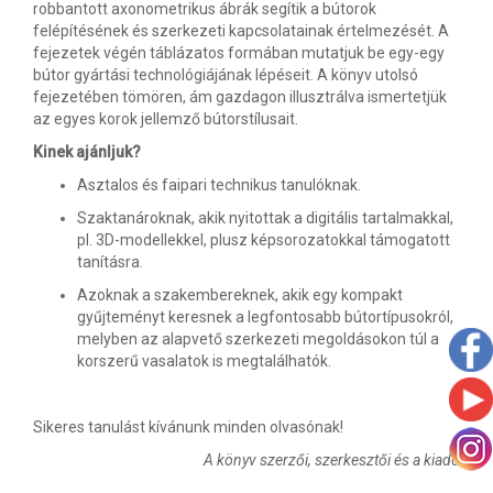
robbantott axonometrikus ábrák segítik a bútorok
felépítésének és szerkezeti kapcsolatainak értelmezését. A
fejezetek végén táblázatos formában mutatjuk be egy-egy
bútor gyártási technológiájának lépéseit. A könyv utolsó
fejezetében tömören, ám gazdagon illusztrálva ismertetjük
az egyes korok jellemző bútorstílusait.
Kinek ajánljuk?
Asztalos és faipari technikus tanulóknak.
Szaktanároknak, akik nyitottak a digitális tartalmakkal,
pl. 3D-modellekkel, plusz képsorozatokkal támogatott
tanításra.
Azoknak a szakembereknek, akik egy kompakt
gyűjteményt keresnek a legfontosabb bútortípusokról,
melyben az alapvető szerkezeti megoldásokon túl a
korszerű vasalatok is megtalálhatók.
Sikeres tanulást kívánunk minden olvasónak!
A könyv szerzői, szerkesztői és a kiadó