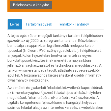
Leírás
Tartalomjegyzék
Témakör - Tantárgy
A teljes egészében megújult tankönyv tartalmi felépítésében
igazodik az új (2020-as) programtantervhez. Részletesen
bemutatja a napjainkban legjellemzőbb melegburkolat-
típusokat (linóleum, PVC, szőnyegpadlók stb.), felépítésüket,
anyagait. Külön fejezetekre bontva ismerteti az egyes
burkolattípusok készítésének menetét, a napjainkban
jellemző anyaghasználatot és technológiai megoldásokat. A
tankönyv ismeretanyaga tagolt, átlátható szövegrészekből
épül fel. A törzsanyaghoz kiegészítésként kisebb informatív
olvasmányok illeszkednek.
Az elméleti és gyakorlati feladatok közvetlenül kapcsolódnak
az ismeretanyaghoz. Újszerű feladattípus a hibás, helytelen
megoldások felismerésére, elkerülésére való ösztönzés. A
digitális kompetencia fejlesztésére is hangsúlyt helyezve
számos feladat alapja az internetes keresés, a weboldalakon