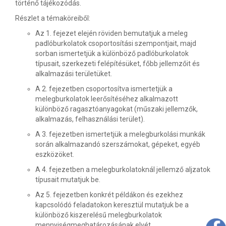
történő tájékozódás.
Részlet a témaköreiből:
Az 1. fejezet elején röviden bemutatjuk a meleg
padlóburkolatok csoportosítási szempontjait, majd
sorban ismertetjük a különböző padlóburkolatok
típusait, szerkezeti felépítésüket, főbb jellemzőit és
alkalmazási területüket.
A 2. fejezetben csoportosítva ismertetjük a
melegburkolatok leerősítéséhez alkalmazott
különböző ragasztóanyagokat (műszaki jellemzők,
alkalmazás, felhasználási terület).
A 3. fejezetben ismertetjük a melegburkolási munkák
során alkalmazandó szerszámokat, gépeket, egyéb
eszközöket.
A 4. fejezetben a melegburkolatoknál jellemző aljzatok
típusait mutatjuk be.
Az 5. fejezetben konkrét példákon és ezekhez
kapcsolódó feladatokon keresztül mutatjuk be a
különböző kiszerelésű melegburkolatok
mennyiségmeghatározásának elvét.