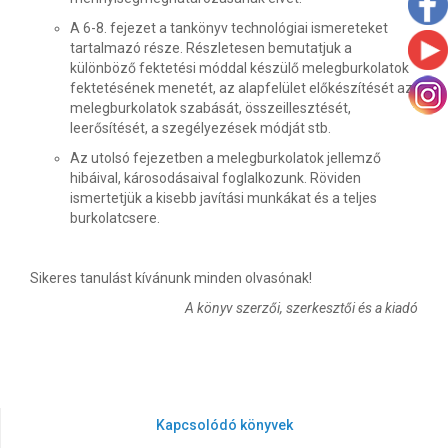
A 6-8. fejezet a tankönyv technológiai ismereteket
tartalmazó része. Részletesen bemutatjuk a
különböző fektetési móddal készülő melegburkolatok
fektetésének menetét, az alapfelület előkészítését az
melegburkolatok szabását, összeillesztését,
leerősítését, a szegélyezések módját stb.
Az utolsó fejezetben a melegburkolatok jellemző
hibáival, károsodásaival foglalkozunk. Röviden
ismertetjük a kisebb javítási munkákat és a teljes
burkolatcsere.
Sikeres tanulást kívánunk minden olvasónak!
A könyv szerzői, szerkesztői és a kiadó
Kapcsolódó könyvek