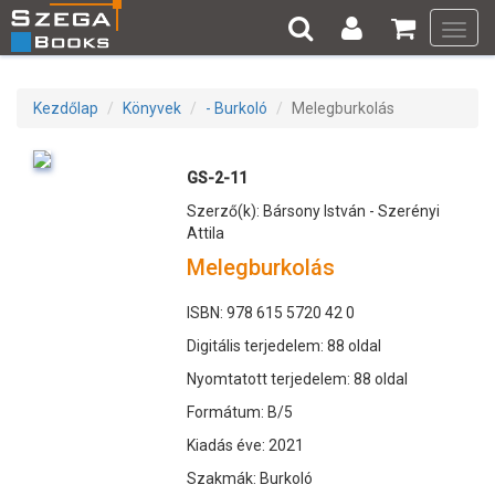
Toggl
navig
Kezdőlap
Könyvek
- Burkoló
Melegburkolás
GS-2-11
Szerző(k): Bársony István - Szerényi
Attila
Melegburkolás
ISBN: 978 615 5720 42 0
Digitális terjedelem: 88 oldal
Nyomtatott terjedelem: 88 oldal
Formátum: B/5
Kiadás éve: 2021
Szakmák: Burkoló