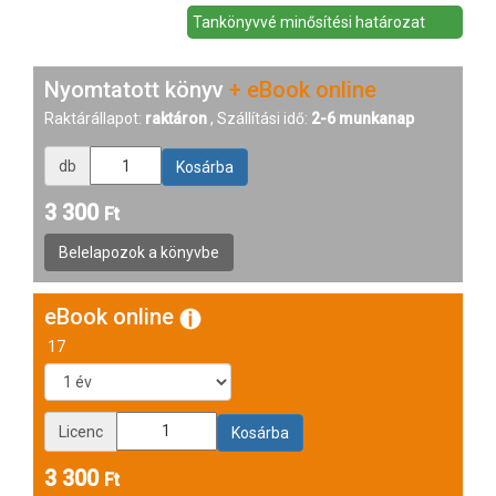
Tankönyvvé minősítési határozat
Nyomtatott könyv
+ eBook online
Raktárállapot:
raktáron
, Szállítási idő:
2-6 munkanap
db
3 300
Ft
eBook online
17
Licenc
3 300
Ft