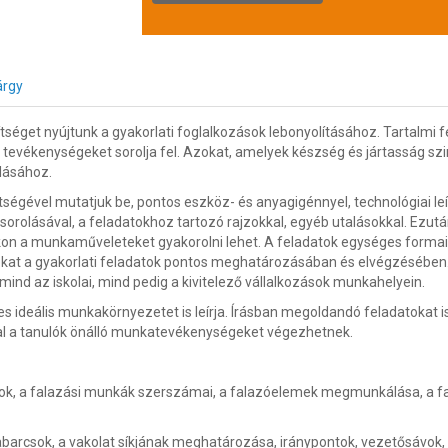
árgy
séget nyújtunk a gyakorlati foglalkozások lebonyolításához. Tartalmi fe
 tevékenységeket sorolja fel. Azokat, amelyek készség és jártasság sz
lásához.
gével mutatjuk be, pontos eszköz- és anyagigénnyel, technológiai leí
lsorolásával, a feladatokhoz tartozó rajzokkal, egyéb utalásokkal. Ezutá
kon a munkaműveleteket gyakorolni lehet. A feladatok egységes formai 
ókat a gyakorlati feladatok pontos meghatározásában és elvégzésében
nd az iskolai, mind pedig a kivitelező vállalkozások munkahelyein.
ideális munkakörnyezetet is leírja. Írásban megoldandó feladatokat i
val a tanulók önálló munkatevékenységeket végezhetnek.
ok, a falazási munkák szerszámai, a falazóelemek megmunkálása, a fa
abarcsok, a vakolat síkjának meghatározása, iránypontok, vezetősávok,