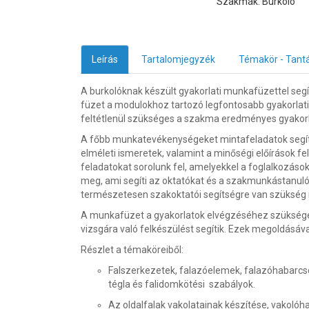
Szakmák: Burkoló
Leírás
Tartalomjegyzék
Témakör - Tant
A burkolóknak készült gyakorlati munkafüzettel segít
füzet a modulokhoz tartozó legfontosabb gyakorlati
feltétlenül szükséges a szakma eredményes gyakor
A főbb munkatevékenységeket mintafeladatok segítsé
elméleti ismeretek, valamint a minőségi előírások fe
feladatokat sorolunk fel, amelyekkel a foglalkozáso
meg, ami segíti az oktatókat és a szakmunkástanul
természetesen szakoktatói segítségre van szükség mi
A munkafüzet a gyakorlatok elvégzéséhez szükséges 
vizsgára való felkészülést segítik. Ezek megoldásá
Részlet a témaköreiből:
Falszerkezetek, falazóelemek, falazóhabarcs
tégla és falidomkötési szabályok.
Az oldalfalak vakolatainak készítése, vakolóh