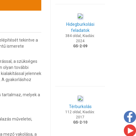
Hidegburkolási
feladatok
384 oldal, Kiadás:
lépítését tekintve a
2024
intű ismerete
GS-2-09
rással, a szükséges
n olyan további
kialakítással jelennek
. A gyakorláshoz
s tartalmaz, melyek a
Térburkolás
112 oldal, Kiadás:
2017
lazás műveletei,
GS-2-10
 a mező vakolása, a