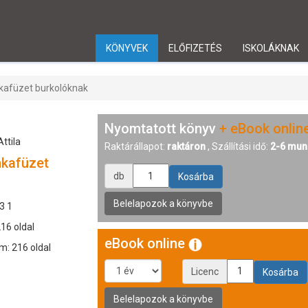
KÖNYVEK
ELŐFIZETÉS
ISKOLÁKNAK
kafüzet burkolóknak
Nyomtatott könyv
+ eBook onlin
ttila
Raktárállapot:
raktáron
, Szállítási idő:
2-6 mun
nkafüzet
db
3 1
216 oldal
eBook online
m: 216 oldal
Licenc