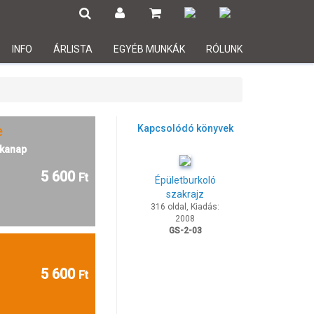
INFO
ÁRLISTA
EGYÉB MUNKÁK
RÓLUNK
e
Kapcsolódó könyvek
kanap
5 600
Ft
Épületburkoló
szakrajz
316 oldal, Kiadás:
2008
GS-2-03
5 600
Ft