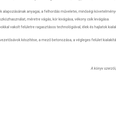
tek alapozásának anyagai, a felhordás műveletei, minőségi követelmény
közhasználat, méretre vágás, kör kivágása, vékony csík levágása.
kkal vakolt felületre ragasztásos technológiával, élek és hajlatok kiala
, vezetősávok készítése, a mező betonozása, a végleges felület kialakít
A könyv szerzői,