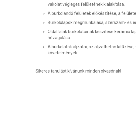
vakolat végleges felületének kialakítása.
A burkolandó felületek előkészítése, a felüle
Burkolólapok megmunkálása, szerszám- és esz
Oldalfalak burkolatainak készítése kerámia lapo
hézagolása.
A burkolatok aljzatai, az aljzatbeton kitűzése
követelmények.
Sikeres tanulást kívánunk minden olvasónak!