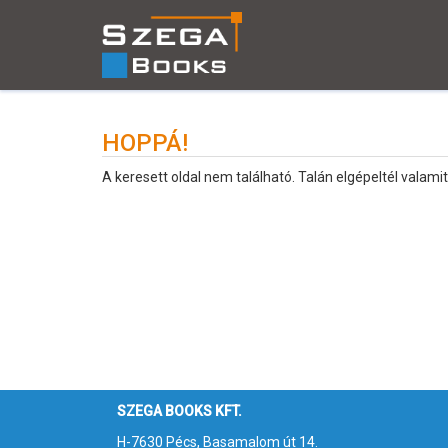
HOPPÁ!
A keresett oldal nem található. Talán elgépeltél valamit
SZEGA BOOKS KFT.
H-7630 Pécs, Basamalom út 14.