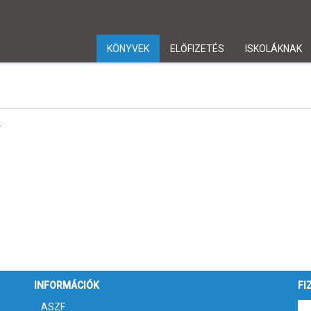
KÖNYVEK
ELŐFIZETÉS
ISKOLÁKNAK
.
INFORMÁCIÓK
FI
ASZF