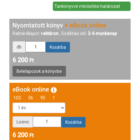
Tankönyvvé minősítési határozat
Nyomtatott könyv
+ eBook online
Raktárállapot:
raktáron
, Szállítási idő:
2-6 munkanap
db
6 200
Ft
eBook online
102
36
95
1
Licenc
6 200
Ft