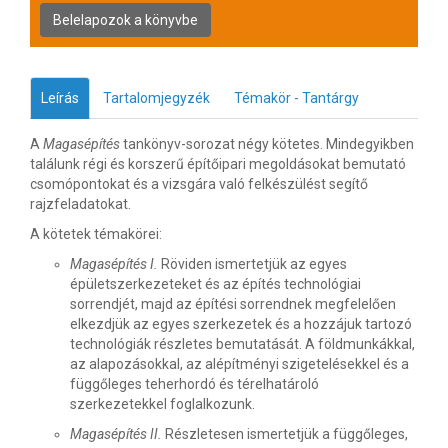
Leírás
Tartalomjegyzék
Témakör - Tantárgy
A
Magasépítés
tankönyv-sorozat négy kötetes. Mindegyikben
találunk régi és korszerű építőipari megoldásokat bemutató
csomópontokat és a vizsgára való felkészülést segítő
rajzfeladatokat.
A kötetek témakörei:
Magasépítés I.
Röviden ismertetjük az egyes
épületszerkezeteket és az építés technológiai
sorrendjét, majd az építési sorrendnek megfelelően
elkezdjük az egyes szerkezetek és a hozzájuk tartozó
technológiák részletes bemutatását. A földmunkákkal,
az alapozásokkal, az alépítményi szigetelésekkel és a
függőleges teherhordó és térelhatároló
szerkezetekkel foglalkozunk.
Magasépítés II.
Részletesen ismertetjük a függőleges,