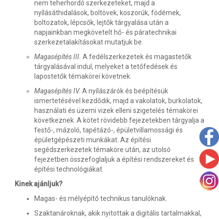
nem teherhordó szerkezeteket, majd a
nyílásáthidalások, boltövek, koszorúk, födémek,
boltozatok, lépcsők, lejtők tárgyalása után a
napjainkban megkövetelt hő- és páratechnikai
szerkezetalakításokat mutatjuk be.
Magasépítés III.
A fedélszerkezetek és magastetők
tárgyalásával indul, melyeket a tetőfedések és
lapostetők témakörei követnek.
Magasépítés IV.
A nyílászárók és beépítésük
ismertetésével kezdődik, majd a vakolatok, burkolatok,
használati és üzemi vizek elleni szigetelés témakörei
következnek. A kötet rövidebb fejezetekben tárgyalja a
festő-, mázoló, tapétázó-, épületvillamossági és
épületgépészeti munkákat. Az építési
segédszerkezetek témaköre után, az utolsó
fejezetben összefoglaljuk a építési rendszereket és
építési technológiákat.
Kinek ajánljuk?
Magas- és mélyépítő technikus tanulóknak.
Szaktanároknak, akik nyitottak a digitális tartalmakkal,