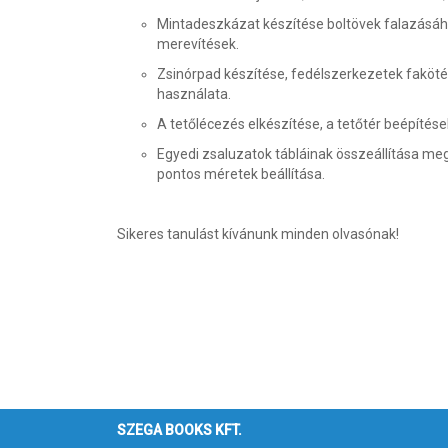
Mintadeszkázat készítése boltövek falazásához
merevítések.
Zsinórpad készítése, fedélszerkezetek faköt
használata.
A tetőlécezés elkészítése, a tetőtér beépítése
Egyedi zsaluzatok tábláinak összeállítása me
pontos méretek beállítása.
Sikeres tanulást kívánunk minden olvasónak!
SZEGA BOOKS KFT.