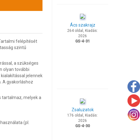
Ács szakrajz
264 oldal, Kiadás:
2026
artalmi felépítését
GS-4-31
rtasság szintű
rással, a szükséges
n olyan további
kialakítással jelennek
. A gyakorláshoz
s tartalmaz, melyek a
Zsaluzatok
176 oldal, Kiadás:
2026
asználata (pl.
GS-4-30