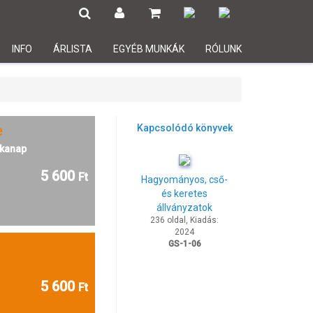
INFO
ÁRLISTA
EGYÉB MUNKÁK
RÓLUNK
e
Kapcsolódó könyvek
kanap
5 600
Ft
Hagyományos, cső-
és keretes
állványzatok
236 oldal, Kiadás:
2024
GS-1-06
5 600
Ft