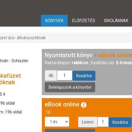
KÖNYVEK
ELŐFIZETÉS
ISKOLÁKNAK
üzet ács- állványozóknak
Nyomtatott könyv
+ eBook onlin
tván - Schiszler
Raktárállapot:
raktáron
, Szállítási idő:
2-6 mun
nkafüzet
db
zóknak
5 4
196 oldal
eBook online
m: 196 oldal
10
Licenc