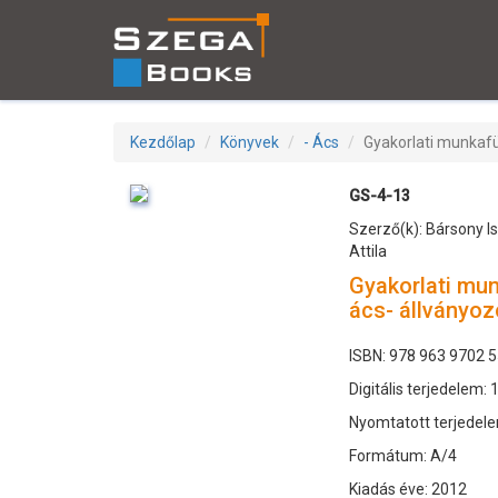
Kezdőlap
Könyvek
- Ács
Gyakorlati munkaf
GS-4-13
Szerző(k): Bársony Is
Attila
Gyakorlati mu
ács- állványo
ISBN: 978 963 9702 5
Digitális terjedelem: 
Nyomtatott terjedele
Formátum: A/4
Kiadás éve: 2012