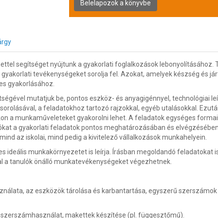
árgy
tel segítséget nyújtunk a gyakorlati foglalkozások lebonyolításához. T
gyakorlati tevékenységeket sorolja fel. Azokat, amelyek készség és já
es gyakorlásához.
gével mutatjuk be, pontos eszköz- és anyagigénnyel, technológiai leí
lsorolásával, a feladatokhoz tartozó rajzokkal, egyéb utalásokkal. Ezutá
kon a munkaműveleteket gyakorolni lehet. A feladatok egységes formai 
lókat a gyakorlati feladatok pontos meghatározásában és elvégzésében
nd az iskolai, mind pedig a kivitelező vállalkozások munkahelyein.
ideális munkakörnyezetet is leírja. Írásban megoldandó feladatokat i
val a tanulók önálló munkatevékenységeket végezhetnek.
álata, az eszközök tárolása és karbantartása, egyszerű szerszámok h
e, szerszámhasználat, makettek készítése (pl. függesztőmű).