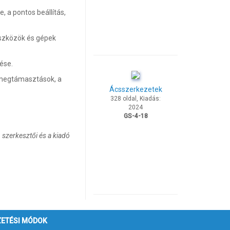
 a pontos beállítás,
eszközök és gépek
ése.
, megtámasztások, a
Ácsszerkezetek
328 oldal, Kiadás:
2024
GS-4-18
 szerkesztői és a kiadó
ZETÉSI MÓDOK