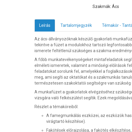
Szakmák: Ács
Leírás
Tartalomjegyzék
Témakör - Tant
Az ács-állványozóknak készülő gyakorlati munkafüzet
tekintve a füzet a modulokhoz tartozó legfontosabb 
ismerete feltétlenül szükséges a szakma eredmény
A főbb munkatevékenységeket mintafeladatok segítsé
elméleti ismeretek, valamint a minőségi előírások fe
feladatokat sorolunk fel, amelyekkel a foglalkozáso
meg, ami segíti az oktatókat és a szakmunkás tanu
természetesen szakoktatói segítségre van szükség mi
A munkafüzet a gyakorlatok elvégzéséhez szükséges 
vizsgára való felkészülést segítik. Ezek megoldásá
Részlet a témaköreiből:
A famegmunkálás eszközei, az eszközök haszn
virágtartó készítése).
Fakötések előrajzolása, a fakötés elkészítés