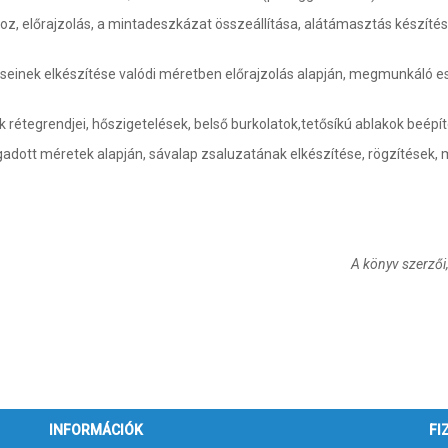
, előrajzolás, a mintadeszkázat összeállítása, alátámasztás készítése,
éseinek elkészítése valódi méretben előrajzolás alapján, megmunkáló 
k rétegrendjei, hőszigetelések, belső burkolatok,tetősíkú ablakok beépít
gadott méretek alapján, sávalap zsaluzatának elkészítése, rögzítések
A könyv szerzői,
INFORMÁCIÓK
FI