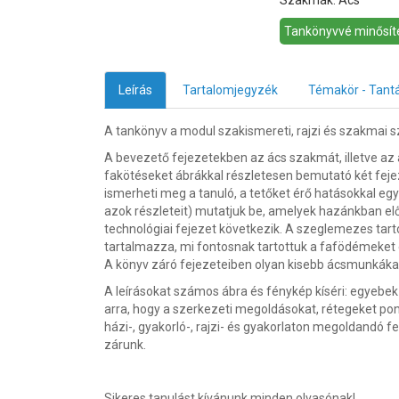
Szakmák: Ács
Tankönyvvé minősíté
Leírás
Tartalomjegyzék
Témakör - Tant
A tankönyv a modul szakismereti, rajzi és szakmai s
A bevezető fejezetekben az ács szakmát, illetve az
fakötéseket ábrákkal részletesen bemutató két fejez
ismerheti meg a tanuló, a tetőket érő hatásokkal eg
azok részleteit) mutatjuk be, amelyek hazánkban e
technológiai fejezet következik. A szeglemezes tart
tartalmazza, mi fontosnak tartottuk a fafödémeket é
A könyv záró fejezeteiben olyan kisebb ácsmunkákat 
A leírásokat számos ábra és fénykép kíséri: egyebe
arra, hogy a szerkezeti megoldásokat, rétegeket po
házi-, gyakorló-, rajzi- és gyakorlaton megoldandó 
zárunk.
Sikeres tanulást kívánunk minden olvasónak!