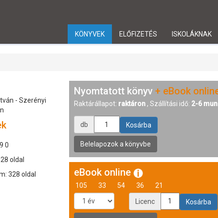
KÖNYVEK
ELŐFIZETÉS
ISKOLÁKNAK
Nyomtatott könyv
+ eBook onlin
tván - Szerényi
Raktárállapot:
raktáron
, Szállítási idő:
2-6 mun
án
ek
db
9 0
328 oldal
eBook online
m: 328 oldal
105
33
54
36
21
Licenc