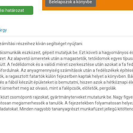
si határozat
árgy
zámítási részeihez kíván segítséget nyújtani.
 ácsmunkák eszközeit, gépeit mutatjuk be. Ezt követi a hagyományos é
et. Az alapvető ismeretek után a magastetők, tetőidomok egyes típusai
yütt. A fedélidomok és a valódi méret szerkesztése után azokat a fa fe
lőfordulnak. Az anyagmennyiség számítások után a fedélszékek építé
ók, a ragasztott fatartók külön fejezetben kaptak helyet a könyvben. B
s a fából készült épületeket is bemutatni, hiszen azok a hétköznapi éle
ismerhet meg az olvasó, mint a falépcsők, előtetők, pergolák.
k közt csomóponti rajzokat, gyártmányterveket mutatunk be. Nagy figye
ntosan megismerhessék a tanulók. A fejezetekben folyamatosan helyezt
feladatokat. Minden nagyobb tananyagrészt munkafüzet jellegű kitölten