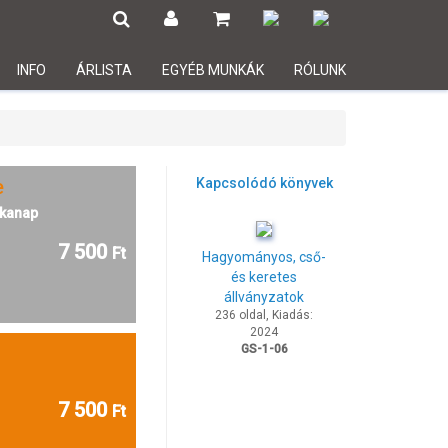
INFO
ÁRLISTA
EGYÉB MUNKÁK
RÓLUNK
e
Kapcsolódó könyvek
kanap
7 500
Ft
Hagyományos, cső-
és keretes
állványzatok
236 oldal, Kiadás:
2024
GS-1-06
7 500
Ft