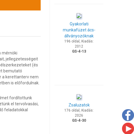
Gyakorlati
munkafüzet ács-
állványozóknak
196 oldal, Kiadás:
2012
GS-4-13
s mérnöki
t, jellegzetességeit
délszerkezeteket (és
sét bemutató
ár a kerettanterv nem
tben is előfordulnak.
lmet fordítottunk
ünk el tervolvasási,
Zsaluzatok
dő feladatokkal
176 oldal, Kiadás:
2026
GS-4-30