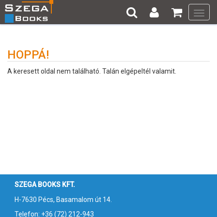
Toggl
navig
HOPPÁ!
A keresett oldal nem található. Talán elgépeltél valamit.
SZEGA BOOKS KFT.
H-7630 Pécs, Basamalom út 14.
Telefon: +36 (72) 212-943